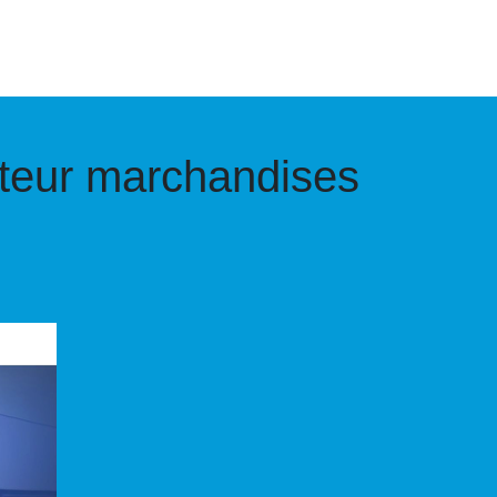
­teur marchan­di­ses