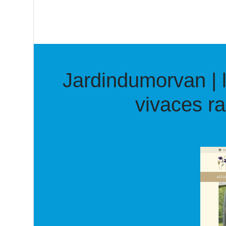
Jar­dindu­mor­van |
vivaces r