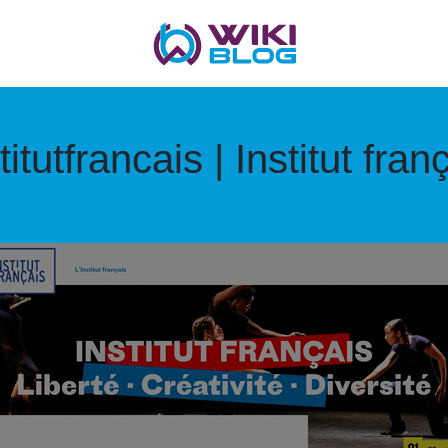
titutfran­cais | Institut fran