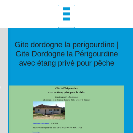
Gite dordogne la perigour­di­ne |
Gite Dordogne la Périgour­di­ne
avec étang privé pour pêche
s