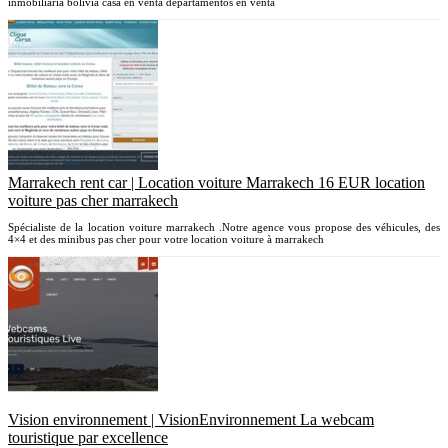
inmobiliaria bolivia casa en venta departamentos en venta
Marrakech rent car | Location voiture Marrakech 16 EUR location
voiture pas cher marrakech
Spécialiste de la location voiture marrakech .Notre agence vous propose des véhicules, des
4×4 et des minibus pas cher pour votre location voiture à marrakech
Vision en­viron­ne­ment | VisionEn­viron­ne­ment La webcam
touristique par excellence